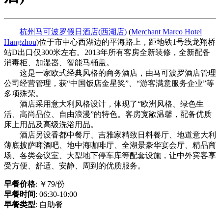
杭州马可波罗假日酒店(西湖店)
(
Merchant Marco Hotel
Hangzhou
)位于市中心西湖边的平海路上，距地铁1号线龙翔桥
站D出口仅300米左右。2013年所有客房全新装修，全新配备
消毒柜、加湿器、智能马桶盖。
这是一家欧式经典风格的商务酒店，由马可波罗酒店管理
公司经营管理，获“中国饭店金星奖”、“游客满意服务企业”等
多项殊荣。
酒店采用意大利风格设计，体现了“欧洲风格、绿色生
活、高尚品位、自由浪漫”的特色。客房宽敞温馨，配备优质
床上用品及高级洗浴用品。
酒店另设香都中餐厅、吉雅家精致日料餐厅、地道意大利
薄底披萨啤酒吧、地中海咖啡厅、全湖景豪华宴会厅、精品商
场、各类会议室、大型地下停车库等配套设施，让中外宾客享
受方便、舒适、安静、周到的优质服务。
早餐价格
: ￥79/份
早餐时间
: 06:30-10:00
早餐类型
: 自助餐